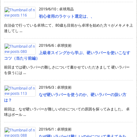
2019/6/10
:
卓球用品
初心者用のラケット選定は、、
自治会で行っている卓球にて、80歳も目前から卓球を始めた方々がメキメキ上
達してし ...
2019/6/6
:
卓球技術
上級者スイングから学ぶ、硬いラバーを使いこなす
コツ（当たり前編）
前回までは硬いラバーの難しさについて書かせていただきまして 硬いラバー
を扱うには ...
2019/6/3
:
卓球技術
なぜ硬いラバーを使うのか、硬いラバーの扱い方
は？
前回は、なぜ硬いラバーが難しいのかについての原因を探ってみました。 卓
球はボール ...
2019/6/1
:
卓球技術
なぜ硬いラバーは難しいのかについて考えてみた