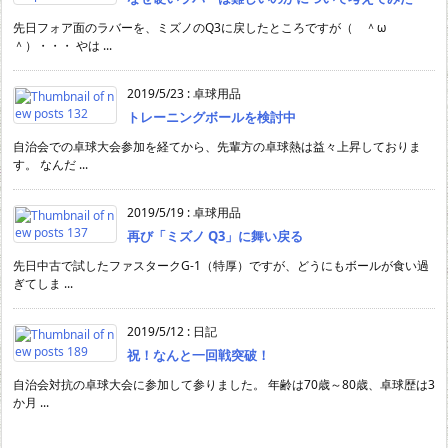
先日フォア面のラバーを、ミズノのQ3に戻したところですが（ ＾ω
＾）・・・ やは ...
2019/5/23
:
卓球用品
トレーニングボールを検討中
自治会での卓球大会参加を経てから、先輩方の卓球熱は益々上昇しておりま
す。 なんだ ...
2019/5/19
:
卓球用品
再び「ミズノ Q3」に舞い戻る
先日中古で試したファスタークG-1（特厚）ですが、どうにもボールが食い過
ぎてしま ...
2019/5/12
:
日記
祝！なんと一回戦突破！
自治会対抗の卓球大会に参加して参りました。 年齢は70歳～80歳、卓球歴は3
か月 ...