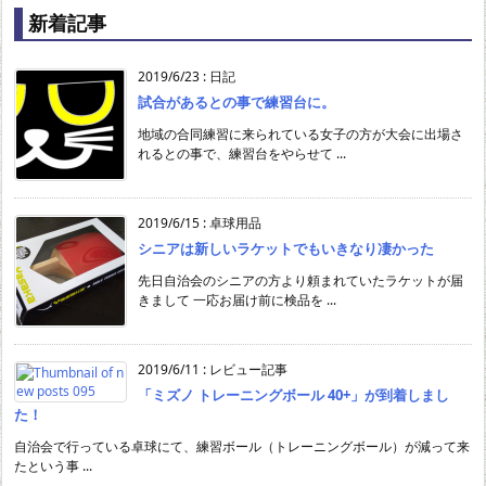
新着記事
2019/6/23
:
日記
試合があるとの事で練習台に。
地域の合同練習に来られている女子の方が大会に出場さ
れるとの事で、練習台をやらせて ...
2019/6/15
:
卓球用品
シニアは新しいラケットでもいきなり凄かった
先日自治会のシニアの方より頼まれていたラケットが届
きまして 一応お届け前に検品を ...
2019/6/11
:
レビュー記事
「ミズノ トレーニングボール 40+」が到着しまし
た！
自治会で行っている卓球にて、練習ボール（トレーニングボール）が減って来
たという事 ...