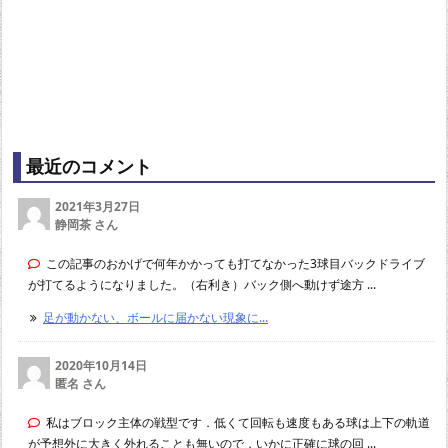
最近のコメント
2021年3月27日
静岡茶 さん
この記事のおかげで何年かかっても打てなかった3球目バックドライブ
が打てるようになりました。（右利き）バック側へ動けず途方 ...
足が動かない、ボールに届かない現象に...
2020年10月14日
匿名 さん
私はブロック主体の戦型です．低くて回転も速度もある球は上下の軌道
が予想外に大きく外れることも無いので，いかに正確に球の回 ...