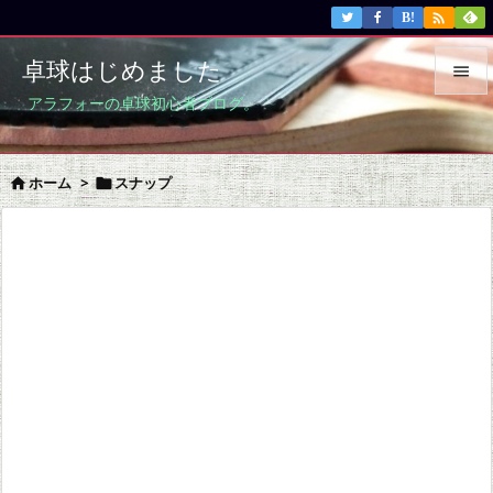

B!
卓球はじめました

アラフォーの卓球初心者ブログ。

メニュ

ホーム
>
スナップ


サイド

前へ

次へ

検索