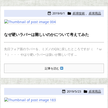
2019/6/1
卓球技術
,
卓球用品


なぜ硬いラバーは難しいのかについて考えてみた
先日フォア面のラバーを、ミズノのQ3に戻したところですが（ ＾ω
＾）・・・ やはり硬いラバーは扱いが難しいです ...
記事を読む
2019/5/23
卓球用品

