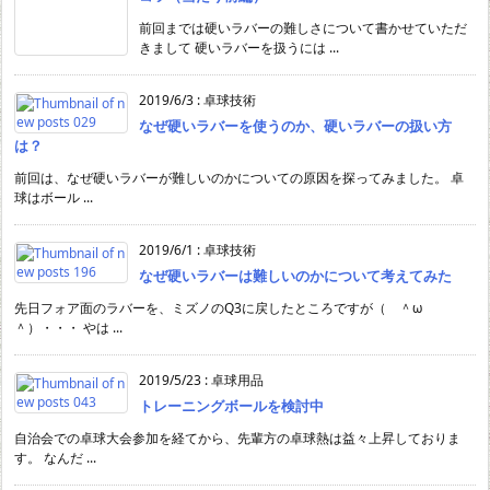
前回までは硬いラバーの難しさについて書かせていただ
きまして 硬いラバーを扱うには ...
2019/6/3
:
卓球技術
なぜ硬いラバーを使うのか、硬いラバーの扱い方
は？
前回は、なぜ硬いラバーが難しいのかについての原因を探ってみました。 卓
球はボール ...
2019/6/1
:
卓球技術
なぜ硬いラバーは難しいのかについて考えてみた
先日フォア面のラバーを、ミズノのQ3に戻したところですが（ ＾ω
＾）・・・ やは ...
2019/5/23
:
卓球用品
トレーニングボールを検討中
自治会での卓球大会参加を経てから、先輩方の卓球熱は益々上昇しておりま
す。 なんだ ...