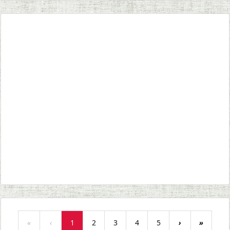
«
‹
1
2
3
4
5
›
»