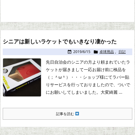
シニアは新しいラケットでもいきなり凄かった
2019/6/15
卓球用品
,
日記


先日自治会のシニアの方より頼まれていたラ
ケットが届きまして
一応お届け前に検品を
（；＾ω＾）・・・
ショップ様にてラバー貼
りサービスを行っておりましたので、ついで
にお願いしてしまいました。
大変綺麗 ...
記事を読む