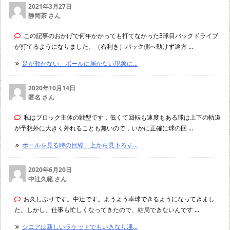
2021年3月27日
静岡茶 さん
この記事のおかげで何年かかっても打てなかった3球目バックドライブ
が打てるようになりました。（右利き）バック側へ動けず途方 ...
足が動かない、ボールに届かない現象に...
2020年10月14日
匿名 さん
私はブロック主体の戦型です．低くて回転も速度もある球は上下の軌道
が予想外に大きく外れることも無いので，いかに正確に球の回 ...
ボールを見る時の目線、上から見下ろす...
2020年6月20日
中辻久範
さん
お久しぶりです。中辻です。ようよう卓球できるようになってきまし
た。しかし、仕事も忙しくなってきたので、結局できないんです ...
シニアは新しいラケットでもいきなり凄...