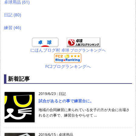
卓球用品
(61)
日記
(80)
練習
(46)
にほんブログ村
卓球 ブログランキングへ
FC2ブログランキングへ
新着記事
2019/6/23
:
日記
試合があるとの事で練習台に。
地域の合同練習に来られている女子の方が大会に出場さ
れるとの事で、練習台をやらせて ...
2019/6/15
:
卓球用品