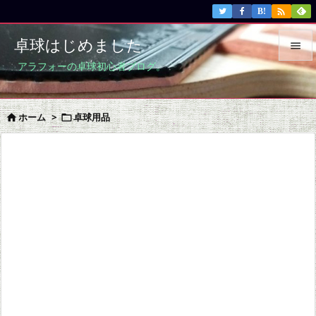

B!
卓球はじめました

アラフォーの卓球初心者ブログ。

メニュ

ホーム
>
卓球用品


サイド

前へ

次へ

検索