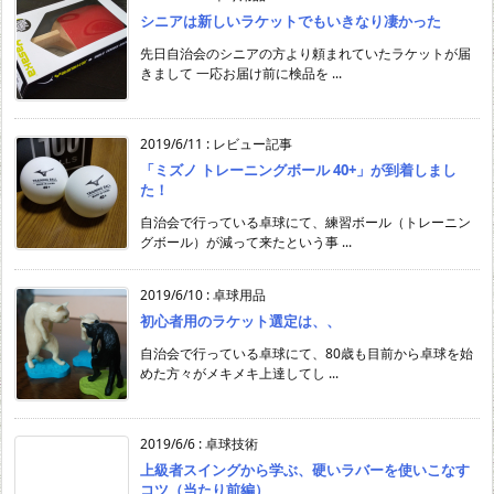
シニアは新しいラケットでもいきなり凄かった
先日自治会のシニアの方より頼まれていたラケットが届
きまして 一応お届け前に検品を ...
2019/6/11
:
レビュー記事
「ミズノ トレーニングボール 40+」が到着しまし
た！
自治会で行っている卓球にて、練習ボール（トレーニン
グボール）が減って来たという事 ...
2019/6/10
:
卓球用品
初心者用のラケット選定は、、
自治会で行っている卓球にて、80歳も目前から卓球を始
めた方々がメキメキ上達してし ...
2019/6/6
:
卓球技術
上級者スイングから学ぶ、硬いラバーを使いこなす
コツ（当たり前編）