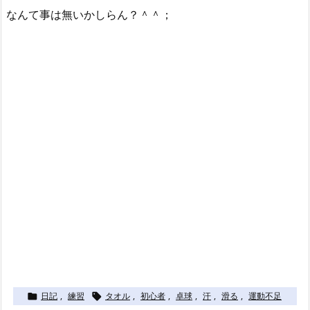
なんて事は無いかしらん？＾＾；
日記
,
練習
タオル
,
初心者
,
卓球
,
汗
,
滑る
,
運動不足

