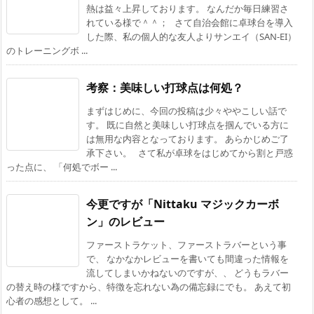
熱は益々上昇しております。 なんだか毎日練習さ
れている様で＾＾； さて自治会館に卓球台を導入
した際、私の個人的な友人よりサンエイ（SAN-EI）
のトレーニングボ ...
考察：美味しい打球点は何処？
まずはじめに、今回の投稿は少々ややこしい話で
す。 既に自然と美味しい打球点を掴んでいる方に
は無用な内容となっております。 あらかじめご了
承下さい。 さて私が卓球をはじめてから割と戸惑
った点に、 「何処でボー ...
今更ですが「Nittaku マジックカーボ
ン」のレビュー
ファーストラケット、ファーストラバーという事
で、 なかなかレビューを書いても間違った情報を
流してしまいかねないのですが、、 どうもラバー
の替え時の様ですから、特徴を忘れない為の備忘録にでも。 あえて初
心者の感想として。 ...