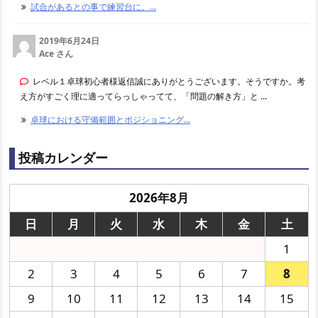
試合があるとの事で練習台に。...
2019年6月24日
Ace さん
レベル１卓球初心者様返信誠にありがとうございます。そうですか。考
え方がすごく理に適ってらっしゃってて、「問題の解き方」と ...
卓球における守備範囲とポジショニング...
投稿カレンダー
2026年8月
日
月
火
水
木
金
土
1
2
3
4
5
6
7
8
9
10
11
12
13
14
15