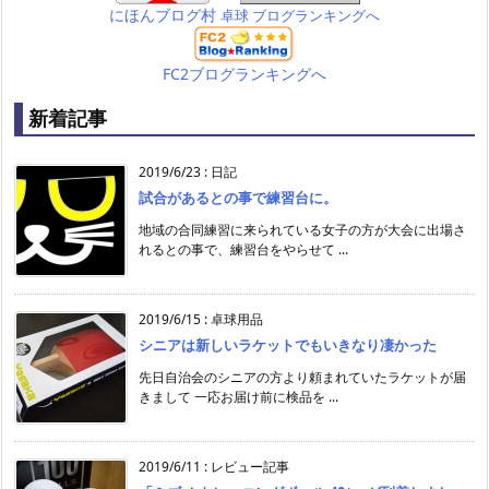
にほんブログ村
卓球 ブログランキングへ
FC2ブログランキングへ
新着記事
2019/6/23
:
日記
試合があるとの事で練習台に。
地域の合同練習に来られている女子の方が大会に出場さ
れるとの事で、練習台をやらせて ...
2019/6/15
:
卓球用品
シニアは新しいラケットでもいきなり凄かった
先日自治会のシニアの方より頼まれていたラケットが届
きまして 一応お届け前に検品を ...
2019/6/11
:
レビュー記事