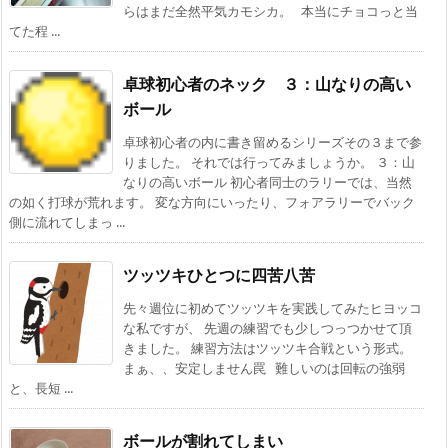
らはまだ全然平気カモシカ。 本当にチョコっと当
てた程 ...
卓球初心者のネック ３：山なりの高い
ボール
卓球初心者の内に書き留めるシリーズその３まで参
りました。 それでは行ってみましょうか。 ３：山
なりの高いボール 初心者同士のラリーでは、当然
の如く打球が荒れます。 変な方向にいったり、フォアラリーでバック
側に流れてしまっ ...
ツッツキひとつに四苦八苦
先々週位に初めてツッツキを実践してみたヒヨッコ
な私ですが、 先週の練習でも少しつっつかせて頂
きました。 練習方法はツッツキ合戦という形式。
まぁ、、安定しません罠 難しいのは回転の強弱
と、長短 ...
ボールが割れてしまい