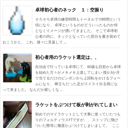
卓球初心者のネック １：空振り
そろそろ卓球の練習時間もトータルで10時間という
頃になり、 卓球というものがどういったものか何
となくイメージが湧いてきました。 そこで卓球初
心者の内に、ネックとなっていた部分を書き留めて
おこうかと。 これ、後々に見返して ...
初心者用のラケット選定は、、
自治会で行っている卓球にて、80歳も目前から卓球
を始めた方々がメキメキ上達してしまい 僅か3か月
で当てるだけのピンポンから上回転をかけるフォー
ムになり、 棒立ちだった足がスイスイ出る様にな
って来ました。 なんだか嬉しくな ...
ラケットをぶつけて板が剥がれてしまい
初めてのマイラケットとして大事に使っていたつも
りのフォルティウスFTですが、、 ストップに飛び
ついた際等に幾度かぶつけてしまいまして。 ここ