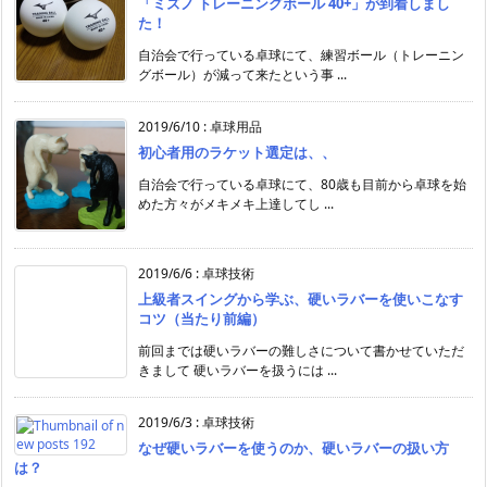
「ミズノ トレーニングボール 40+」が到着しまし
た！
自治会で行っている卓球にて、練習ボール（トレーニン
グボール）が減って来たという事 ...
2019/6/10
:
卓球用品
初心者用のラケット選定は、、
自治会で行っている卓球にて、80歳も目前から卓球を始
めた方々がメキメキ上達してし ...
2019/6/6
:
卓球技術
上級者スイングから学ぶ、硬いラバーを使いこなす
コツ（当たり前編）
前回までは硬いラバーの難しさについて書かせていただ
きまして 硬いラバーを扱うには ...
2019/6/3
:
卓球技術
なぜ硬いラバーを使うのか、硬いラバーの扱い方
は？