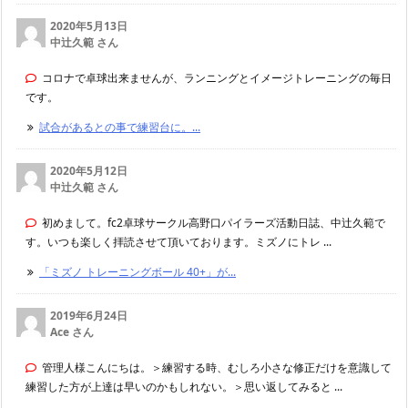
2020年5月13日
中辻久範 さん
コロナで卓球出来ませんが、ランニングとイメージトレーニングの毎日
です。
試合があるとの事で練習台に。...
2020年5月12日
中辻久範 さん
初めまして。fc2卓球サークル高野口パイラーズ活動日誌、中辻久範で
す。いつも楽しく拝読させて頂いております。ミズノにトレ ...
「ミズノ トレーニングボール 40+」が...
2019年6月24日
Ace さん
管理人様こんにちは。＞練習する時、むしろ小さな修正だけを意識して
練習した方が上達は早いのかもしれない。＞思い返してみると ...