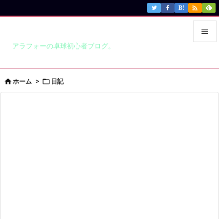

B!
卓球はじめました

アラフォーの卓球初心者ブログ。

メニュ

ホーム
>
日記


サイド

前へ

次へ

検索