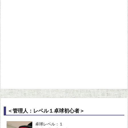
＜管理人：レベル１卓球初心者＞
卓球レベル：１