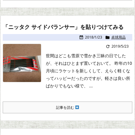
「ニッタク サイドバランサー」を貼りつけてみる
2018/1/23
卓球用品


2019/5/23

世間はどこも雪原で雪かき三昧の日でした
が、それはひとまず置いておいて。
昨年の10
月頃にラケットを新しくして、えらく軽くな
ってハッピーだったのですが。
軽さは良い所
ばかりでもない様で、 ...
記事を読む