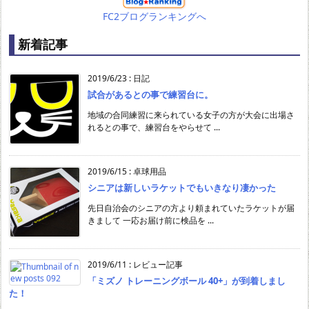
FC2ブログランキングへ
新着記事
2019/6/23
:
日記
試合があるとの事で練習台に。
地域の合同練習に来られている女子の方が大会に出場さ
れるとの事で、練習台をやらせて ...
2019/6/15
:
卓球用品
シニアは新しいラケットでもいきなり凄かった
先日自治会のシニアの方より頼まれていたラケットが届
きまして 一応お届け前に検品を ...
2019/6/11
:
レビュー記事
「ミズノ トレーニングボール 40+」が到着しまし
た！