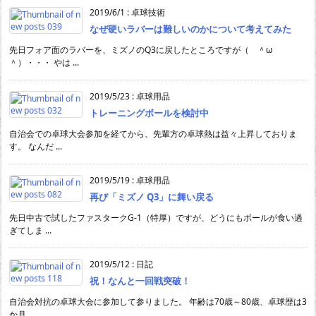
2019/6/1
:
卓球技術
なぜ硬いラバーは難しいのかについて考えてみた
先日フォア面のラバーを、ミズノのQ3に戻したところですが（ ＾ω
＾）・・・ やは ...
2019/5/23
:
卓球用品
トレーニングボールを検討中
自治会での卓球大会参加を経てから、先輩方の卓球熱は益々上昇しておりま
す。 なんだ ...
2019/5/19
:
卓球用品
再び「ミズノ Q3」に舞い戻る
先日中古で試したファスタークG-1（特厚）ですが、どうにもボールが食い過
ぎてしま ...
2019/5/12
:
日記
祝！なんと一回戦突破！
自治会対抗の卓球大会に参加して参りました。 年齢は70歳～80歳、卓球歴は3
か月 ...