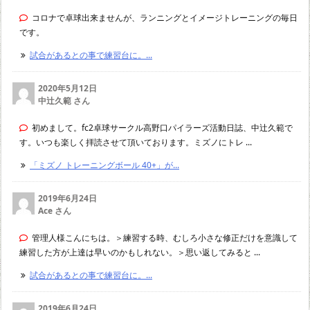
コロナで卓球出来ませんが、ランニングとイメージトレーニングの毎日
です。
試合があるとの事で練習台に。...
2020年5月12日
中辻久範 さん
初めまして。fc2卓球サークル高野口パイラーズ活動日誌、中辻久範で
す。いつも楽しく拝読させて頂いております。ミズノにトレ ...
「ミズノ トレーニングボール 40+」が...
2019年6月24日
Ace さん
管理人様こんにちは。＞練習する時、むしろ小さな修正だけを意識して
練習した方が上達は早いのかもしれない。＞思い返してみると ...
試合があるとの事で練習台に。...
2019年6月24日