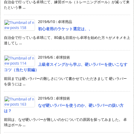
自治会で行っている卓球にて、練習ボール（トレーニングボール）が減って来
たという事 ...
2019/6/10
:
卓球用品
初心者用のラケット選定は、、
自治会で行っている卓球にて、80歳も目前から卓球を始めた方々がメキメキ上
達してし ...
2019/6/6
:
卓球技術
上級者スイングから学ぶ、硬いラバーを使いこなす
コツ（当たり前編）
前回までは硬いラバーの難しさについて書かせていただきまして 硬いラバー
を扱うには ...
2019/6/3
:
卓球技術
なぜ硬いラバーを使うのか、硬いラバーの扱い方
は？
前回は、なぜ硬いラバーが難しいのかについての原因を探ってみました。 卓
球はボール ...