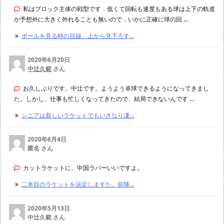
私はブロック主体の戦型です．低くて回転も速度もある球は上下の軌道
が予想外に大きく外れることも無いので，いかに正確に球の回 ...
ボールを見る時の目線、上から見下ろす...
2020年6月20日
中辻久範
さん
お久しぶりです。中辻です。ようよう卓球できるようになってきまし
た。しかし、仕事も忙しくなってきたので、結局できないんです ...
シニアは新しいラケットでもいきなり凄...
2020年6月4日
匿名 さん
カットラケットに、中国ラバーいいですよ。
二本目のラケットを決定しますた。前陣...
2020年5月13日
中辻久範 さん