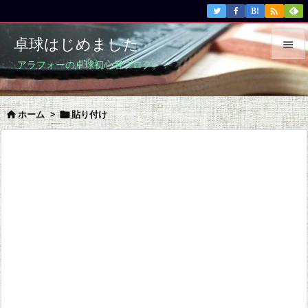

B!
卓球はじめました

アラフォーの卓球初心者ブログ。

メニュ

ホーム
>
貼り付け


サイド

前へ

次へ

検索